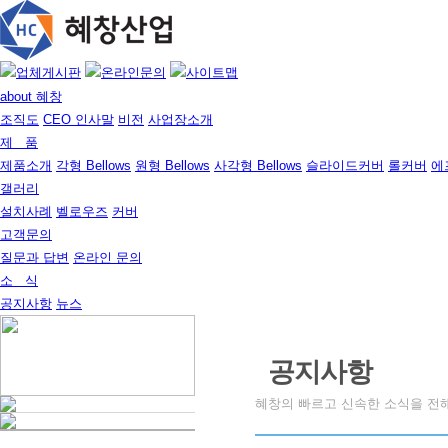
about 혜창
조직도
CEO 인사말
비전
사업장소개
제 품
제품소개
각형 Bellows
원형 Bellows
사각형 Bellows
슬라이드커버
롤커버
에
갤러리
설치사례
벨로우즈
커버
고객문의
질문과 답변
온라인 문의
소 식
공지사항
뉴스
공지사항
혜창의 빠르고 신속한 소식을 전