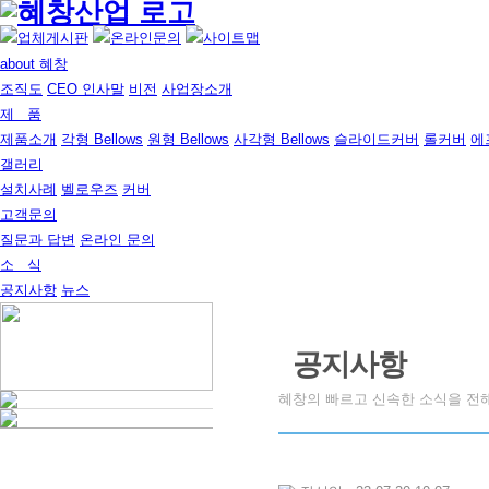
about 혜창
조직도
CEO 인사말
비전
사업장소개
제 품
제품소개
각형 Bellows
원형 Bellows
사각형 Bellows
슬라이드커버
롤커버
에
갤러리
설치사례
벨로우즈
커버
고객문의
질문과 답변
온라인 문의
소 식
공지사항
뉴스
공지사항
혜창의 빠르고 신속한 소식을 전