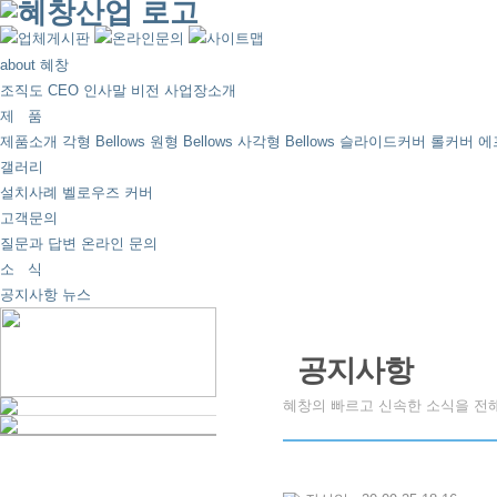
about 혜창
조직도
CEO 인사말
비전
사업장소개
제 품
제품소개
각형 Bellows
원형 Bellows
사각형 Bellows
슬라이드커버
롤커버
에
갤러리
설치사례
벨로우즈
커버
고객문의
질문과 답변
온라인 문의
소 식
공지사항
뉴스
공지사항
혜창의 빠르고 신속한 소식을 전