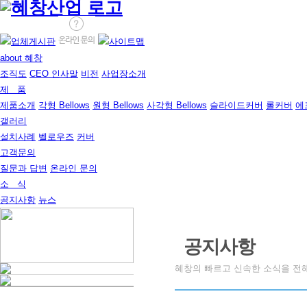
about 혜창
조직도
CEO 인사말
비전
사업장소개
제 품
제품소개
각형 Bellows
원형 Bellows
사각형 Bellows
슬라이드커버
롤커버
에
갤러리
설치사례
벨로우즈
커버
고객문의
질문과 답변
온라인 문의
소 식
공지사항
뉴스
공지사항
혜창의 빠르고 신속한 소식을 전