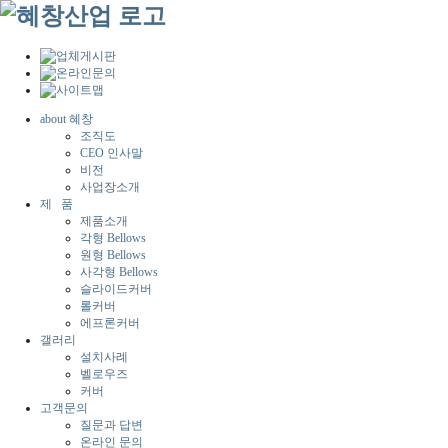
about 혜창
조직도
CEO 인사말
비전
사업장소개
제 품
제품소개
각형 Bellows
원형 Bellows
사각형 Bellows
슬라이드커버
롤커버
에프론커버
갤러리
설치사례
벨로우즈
커버
고객문의
질문과 답변
온라인 문의