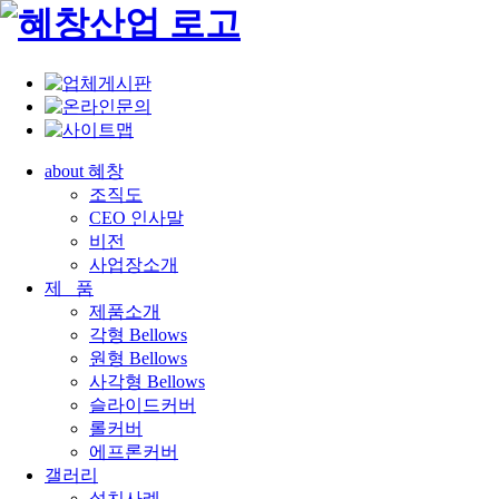
about 혜창
조직도
CEO 인사말
비전
사업장소개
제 품
제품소개
각형 Bellows
원형 Bellows
사각형 Bellows
슬라이드커버
롤커버
에프론커버
갤러리
설치사례