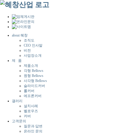
about 혜창
조직도
CEO 인사말
비전
사업장소개
제 품
제품소개
각형 Bellows
원형 Bellows
사각형 Bellows
슬라이드커버
롤커버
에프론커버
갤러리
설치사례
벨로우즈
커버
고객문의
질문과 답변
온라인 문의