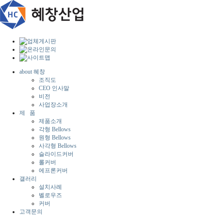
about 혜창
조직도
CEO 인사말
비전
사업장소개
제 품
제품소개
각형 Bellows
원형 Bellows
사각형 Bellows
슬라이드커버
롤커버
에프론커버
갤러리
설치사례
벨로우즈
커버
고객문의