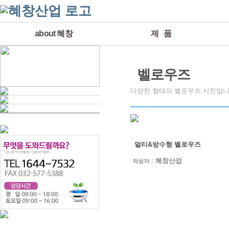
about 혜창
제 품
벨로우즈
다양한 형태의 벨로우즈 사진입니
멀티&방수형 벨로우즈
:
혜창산업
작성자