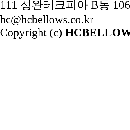
111 성완테크피아 B동 106호 
hc@hcbellows.co.kr
Copyright (c)
HCBELLOW