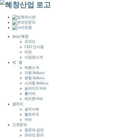
about 혜창
조직도
CEO 인사말
비전
사업장소개
제 품
제품소개
각형 Bellows
원형 Bellows
사각형 Bellows
슬라이드커버
롤커버
에프론커버
갤러리
설치사례
벨로우즈
커버
고객문의
질문과 답변
온라인 문의